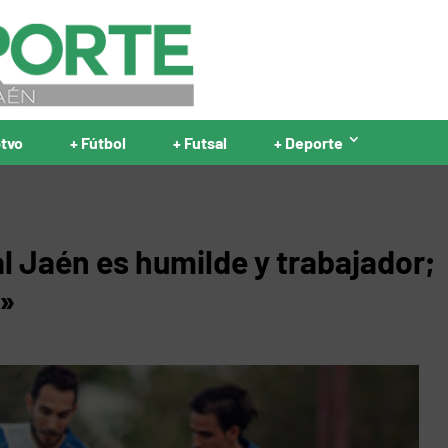
ptvo
+ Fútbol
+ Futsal
+ Deporte
al Jaén es humilde y trabajador;
o»