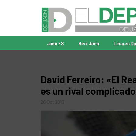
Jaén FS
Real Jaén
Linares D
David Ferreiro: «El Re
es un rival complicad
26 Oct 2013