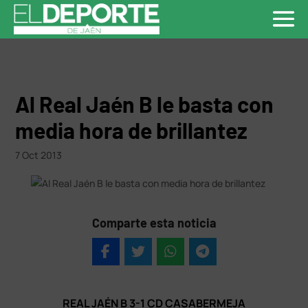
Al Real Jaén B le basta con
media hora de brillantez
7 Oct 2013
Comparte esta noticia
REAL JAÉN B 3-1 CD CASABERMEJA