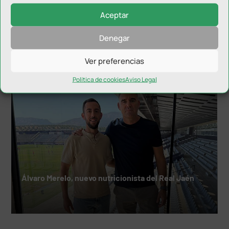
Aceptar
El Córdoba se lleva el Trofeo del Olivo ante el Real
Denegar
Jaén
Ver preferencias
Política de cookies
Aviso Legal
Álvaro Merelo, nuevo nutricionista del Real Jaén