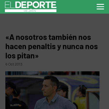
«A nosotros también nos
hacen penaltis y nunca nos
los pitan»
6 Oct 2013