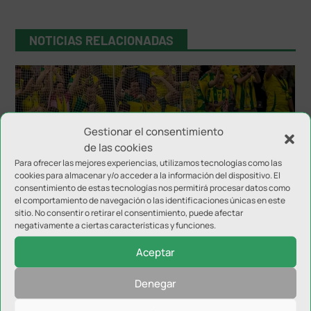
NOTICIAS RELACIONADAS
Gestionar el consentimiento
de las cookies
Para ofrecer las mejores experiencias, utilizamos tecnologías como las
cookies para almacenar y/o acceder a la información del dispositivo. El
consentimiento de estas tecnologías nos permitirá procesar datos como
Inter JP Financial disputará el Trofeo del Olivo
el comportamiento de navegación o las identificaciones únicas en este
sitio. No consentir o retirar el consentimiento, puede afectar
negativamente a ciertas características y funciones.
Aceptar
Denegar