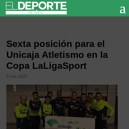
Sexta posición para el
Unicaja Atletismo en la
Copa LaLigaSport
5 Feb 2020