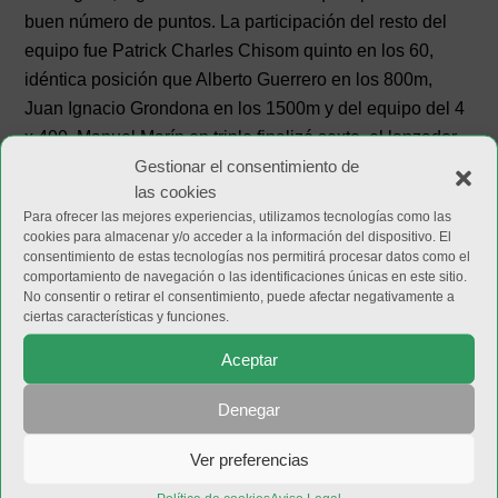
buen número de puntos. La participación del resto del
equipo fue Patrick Charles Chisom quinto en los 60,
idéntica posición que Alberto Guerrero en los 800m,
Juan Ignacio Grondona en los 1500m y del equipo del 4
x 400, Manuel Marín en triple finalizó sexto, el lanzador
Gestionar el consentimiento de
de peso Juan Francisco Domínguez acabó en séptima
las cookies
posición y Mohamed Lansi en los 3000m, Jean Carlos
Para ofrecer las mejores experiencias, utilizamos tecnologías como las
Castro en los 60mv y el jovencísimo Gabriel Soria en
cookies para almacenar y/o acceder a la información del dispositivo. El
pértiga que acabaron su participación en octava
consentimiento de estas tecnologías nos permitirá procesar datos como el
comportamiento de navegación o las identificaciones únicas en este sitio.
posición logrando unos puntos fundamentales para
No consentir o retirar el consentimiento, puede afectar negativamente a
lograr esta sexta posición que vuelve a ratificar el nivel
ciertas características y funciones.
competitivo del conjunto jiennense.
Aceptar
Denegar
Ver preferencias